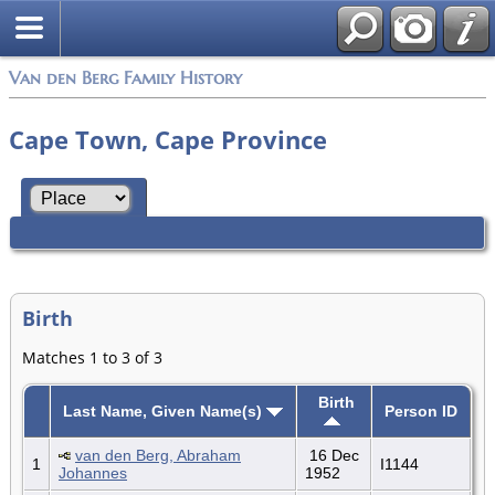
Van den Berg Family History
Cape Town, Cape Province
Birth
Matches 1 to 3 of 3
Birth
Last Name, Given Name(s)
Person ID
van den Berg, Abraham
16 Dec
1
I1144
Johannes
1952