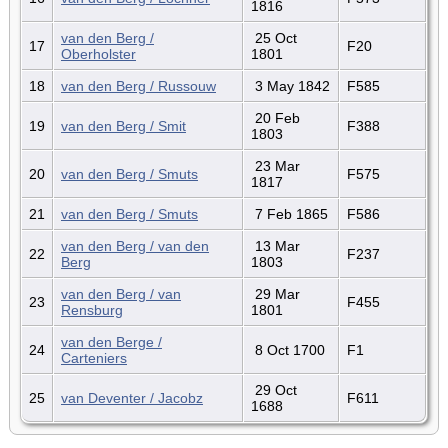
1816
van den Berg /
25 Oct
17
F20
Oberholster
1801
18
van den Berg / Russouw
3 May 1842
F585
20 Feb
19
van den Berg / Smit
F388
1803
23 Mar
20
van den Berg / Smuts
F575
1817
21
van den Berg / Smuts
7 Feb 1865
F586
van den Berg / van den
13 Mar
22
F237
Berg
1803
van den Berg / van
29 Mar
23
F455
Rensburg
1801
van den Berge /
24
8 Oct 1700
F1
Carteniers
29 Oct
25
van Deventer / Jacobz
F611
1688