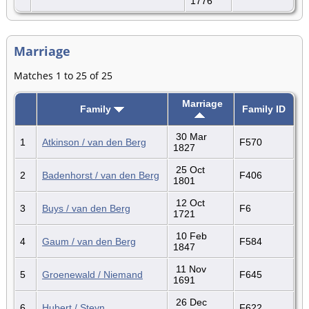
1776
Marriage
Matches 1 to 25 of 25
Marriage
Family
Family ID
30 Mar
1
Atkinson / van den Berg
F570
1827
25 Oct
2
Badenhorst / van den Berg
F406
1801
12 Oct
3
Buys / van den Berg
F6
1721
10 Feb
4
Gaum / van den Berg
F584
1847
11 Nov
5
Groenewald / Niemand
F645
1691
26 Dec
6
Hubert / Steyn
F622