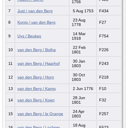
1756
7
Just / van den Berg
5 Aug 1753
F434
23 Aug
8
Konig / van den Berg
F27
1778
14 Mar
9
Uys / Beukes
F754
1918
22 Feb
10
van den Berg / Botha
F226
1801
30 Jan
11
van den Berg / Haarhof
F243
1803
30 Oct
12
van den Berg / Horn
F218
1803
13
van den Berg / Kamp
2 Jun 1776
F10
28 Jun
14
van den Berg / Koen
F32
1801
24 Apr
15
van den Berg / le Grange
F257
1803
18 Aug
16
van den Berg / Lochner
F573