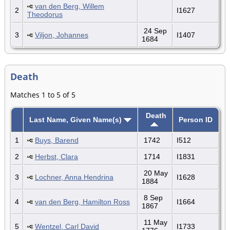
van den Berg, Willem
2
I1627
Theodorus
24 Sep
3
Viljon, Johannes
I1407
1684
Death
Matches 1 to 5 of 5
Death
Last Name, Given Name(s)
Person ID
1
Buys, Barend
1742
I512
2
Herbst, Clara
1714
I1831
20 May
3
Lochner, Anna Hendrina
I1628
1884
8 Sep
4
van den Berg, Hamilton Ross
I1664
1867
11 May
5
Wentzel, Carl David
I1733