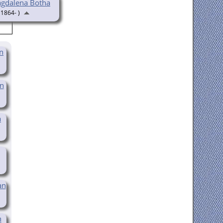
agdalena Botha
1864- )
n
n
a
an
n