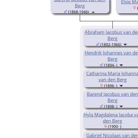
Elsie M
Berg
(
(1868-1946)
Abraham Jacobus van de
Berg
(1892-1966)
Hendrik Johannes van de
Berg
(1894- )
Catharina Maria Johann
van den Berg
(1896- )
Barend Jacobus van den
Berg
(1898- )
Hyla Magdalena Jacoba v
den Berg
(1900- )
Gabriel Nicolaas van de