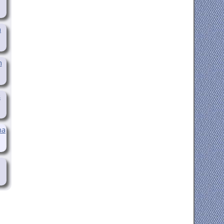
n
n
s
na