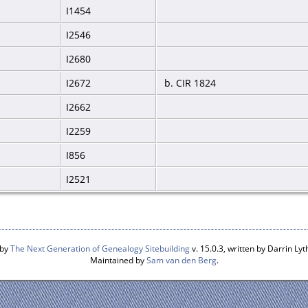
I1454
I2546
I2680
I2672
b. CIR 1824
I2662
I2259
I856
I2521
 by
The Next Generation of Genealogy Sitebuilding
v. 15.0.3, written by Darrin L
Maintained by
Sam van den Berg
.