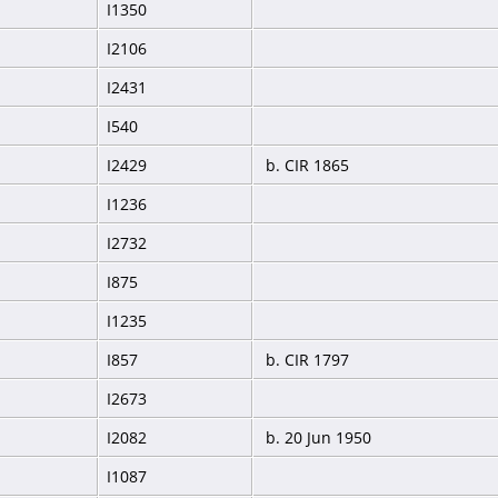
I1350
I2106
I2431
I540
I2429
b. CIR 1865
I1236
I2732
I875
I1235
I857
b. CIR 1797
I2673
I2082
b. 20 Jun 1950
I1087