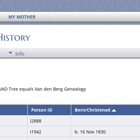
MY MOTHER
History
Info
 AND Tree equals Van den Berg Genealogy
Person ID
Born/Christened
I2888
I1942
b. 16 Nov 1830